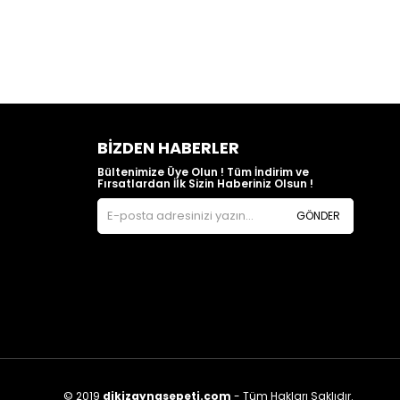
BIZDEN HABERLER
Bültenimize Üye Olun ! Tüm İndirim ve
Fırsatlardan İlk Sizin Haberiniz Olsun !
GÖNDER
© 2019
dikizaynasepeti.com
- Tüm Hakları Saklıdır.