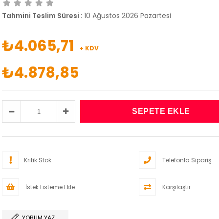
Tahmini Teslim Süresi
:
10 Ağustos 2026 Pazartesi
₺4.065,71
+ KDV
₺4.878,85
Kritik Stok
Telefonla Sipariş
İstek Listeme Ekle
Karşılaştır
YORUM YAZ