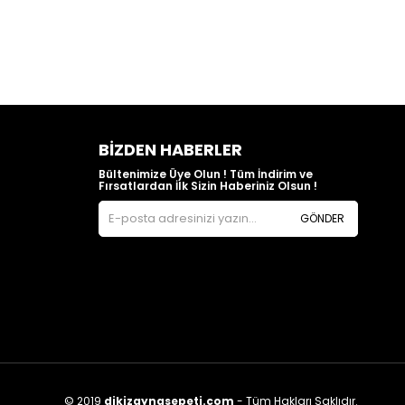
BIZDEN HABERLER
Bültenimize Üye Olun ! Tüm İndirim ve
Fırsatlardan İlk Sizin Haberiniz Olsun !
GÖNDER
© 2019
dikizaynasepeti.com
- Tüm Hakları Saklıdır.