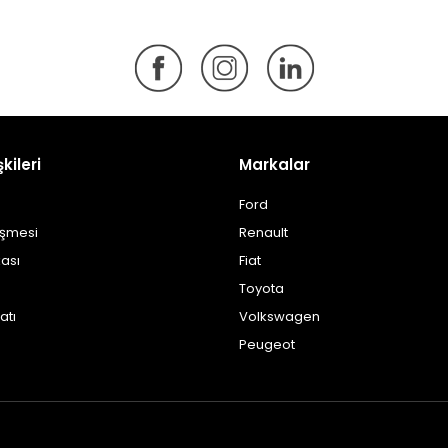
şkileri
Markalar
Ford
eşmesi
Renault
kası
Fiat
Toyota
atı
Volkswagen
Peugeot