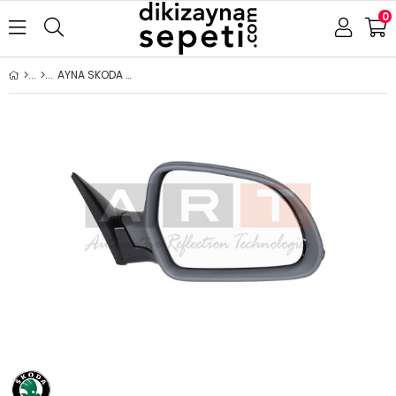
0
AYNA SKODA OCTAVIA 2008-2012 ELEKTRİKLİ ISITMALI ASTARLI SİNYALLİ ALT AYDINLATMALI SAĞ