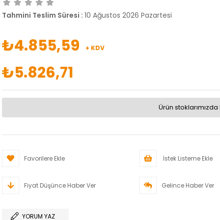
Tahmini Teslim Süresi
:
10 Ağustos 2026 Pazartesi
₺4.855,59
+ KDV
₺5.826,71
Ürün stoklarımızda 
Favorilere Ekle
İstek Listeme Ekle
Fiyat Düşünce Haber Ver
Gelince Haber Ver
YORUM YAZ