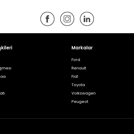
şkileri
Markalar
Ford
eşmesi
Renault
kası
Fiat
Toyota
atı
Volkswagen
Peugeot