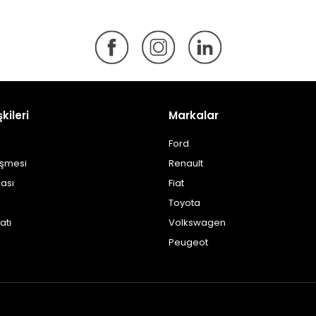
şkileri
Markalar
Ford
eşmesi
Renault
kası
Fiat
Toyota
atı
Volkswagen
Peugeot