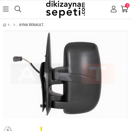
0
AYNA RENAULT-OPEL MASTER-MOVANO 2003-2010 ELEKTRİKLİ ISITMALI SENSÖRLÜ SAĞ