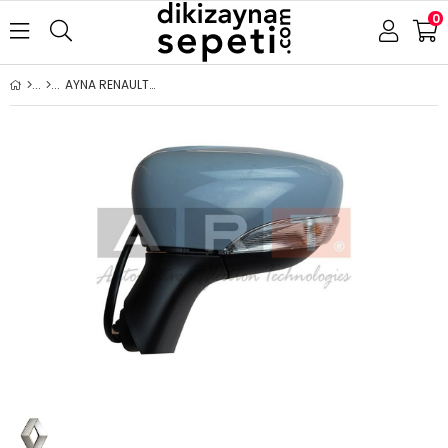
0
AYNA RENAULT CAPTUR 2013-2016 ELEKTRİKLİ KATLANIR ISITMALI ASTARLI SİNYALLİ SOL