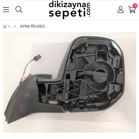
0
AYNA PEUGEOT-CITROEN PARTNER BERLİNGO 2008-2012 ELEKTRİKLİ KATLANIR ISITMALI ASTARLI SENSÖRLÜ ÇİFT KAPAK DAR TİP SAĞ