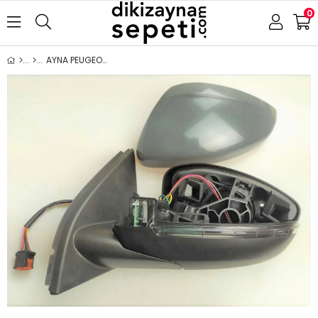
0
AYNA PEUGEOT 308 2014- ELEKTRİKLİ KATLANIR ISITMALI ASTARLI SİNYALLİ ALT AYDINLATMALI SOL