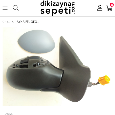
0
AYNA PEUGEOT 206 CC 1998-2003 ELEKTRİKLİ ISITMALI ASTARLI ASFERİK SOL ( 5X2 10 LU SOKET)