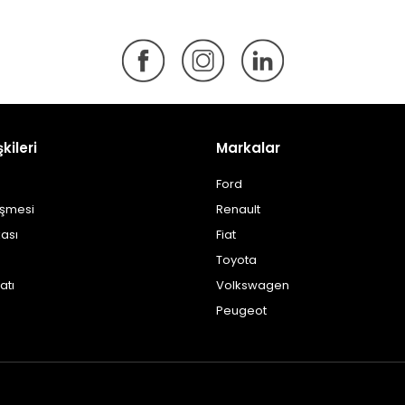
şkileri
Markalar
Ford
eşmesi
Renault
kası
Fiat
Toyota
atı
Volkswagen
Peugeot