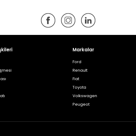
şkileri
Markalar
Ford
eşmesi
Renault
kası
Fiat
Toyota
atı
Volkswagen
Peugeot