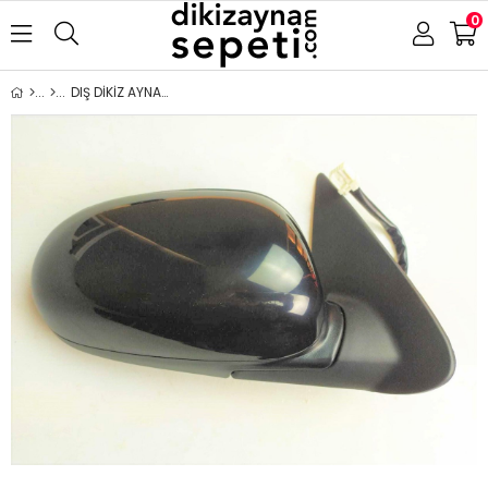
0
DIŞ DİKİZ AYNA NİSSAN MAXİMA 2001- ELEKTRİKLİ ISITMALI SAĞ