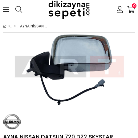
0
AYNA NİSSAN DATSUN 720 D22 SKYSTAR COUNTRY 2006- ELEKTRİKLİ KROM KAPAK SOL
AYNA NİSSAN DATSUN 720 D22 SKYSTAR