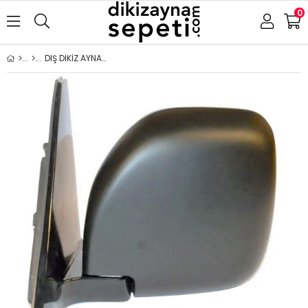
0
DIŞ DİKİZ AYNA MITSUBISHI MONTERO PAJERO 2001-2006 ELEKTRİKLİ SİYAH KAPAK SAĞ