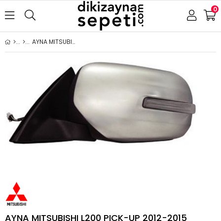
0
AYNA MITSUBISHI L200 PICK-UP 2012-2015 ELEKTRİKLİ KATLANIR SİNYALLİ KROM KAPAK SOL
AYNA MITSUBISHI L200 PICK-UP 2012-2015