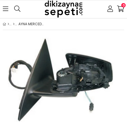
0
AYNA MERCEDES CLA CLASS C117 X117 2013- ELEKTRİKLİ ISITMALI ASTARLI SİNYALLİ AYDINLATMALI HAFIZALI SOL