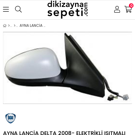
0
AYNA LANCİA DELTA 2008- ELEKTRİKLİ ISITMALI ASTARLI MAVİ CAM SENSÖRLÜ SAĞ
AYNA LANCİA DELTA 2008- ELEKTRİKLİ ISITMALI