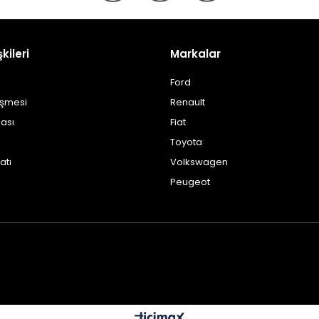
şkileri
Markalar
Ford
eşmesi
Renault
kası
Fiat
Toyota
atı
Volkswagen
Peugeot