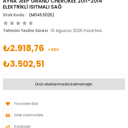
AYNA JEEP GRAND CHEROKEE 2011-2014
ELEKTRİKLİ ISITMALI SAĞ
(M045.5025)
Tahmini Teslim Süresi
:
10 Ağustos 2026 Pazartesi
₺2.918,76
+ KDV
₺3.502,51
Ürün stoklarımızda kalmamıştır.
Favorilere Ekle
İstek Listeme Ekle
Karşılaştır