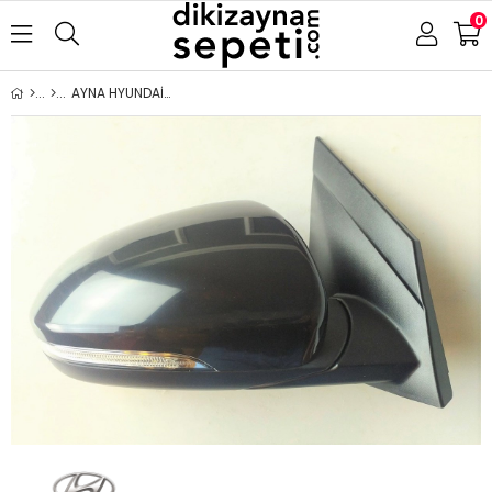
0
AYNA HYUNDAİ TUCSON 2015-2020 ELEKTRİKLİ KATLANIR ISITMALI ASTARLI SİNYALLİ AYDINLATMALI SAĞ