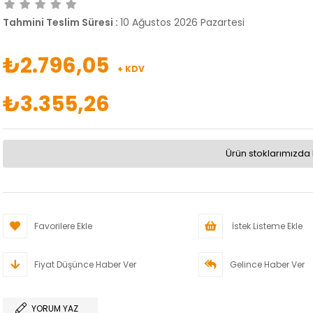
Tahmini Teslim Süresi
:
10 Ağustos 2026 Pazartesi
₺2.796,05
+ KDV
₺3.355,26
Ürün stoklarımızda 
Favorilere Ekle
İstek Listeme Ekle
Fiyat Düşünce Haber Ver
Gelince Haber Ver
YORUM YAZ