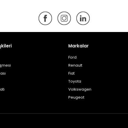
şkileri
Markalar
Ford
eşmesi
Renault
kası
Fiat
Toyota
atı
Volkswagen
Peugeot