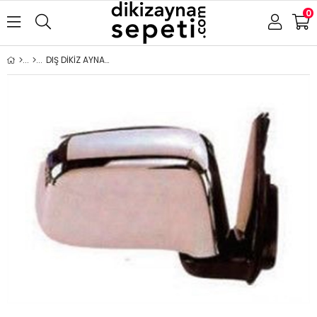
0
DIŞ DİKİZ AYNA HONDA CRV 1997-2001 ELEKTRİKLİ KROM KAPAK SOL