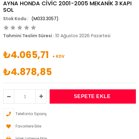
AYNA HONDA CİVİC 2001-2005 MEKANİK 3 KAPI
SOL
(M033.3057)
Tahmini Teslim Süresi
:
10 Ağustos 2026 Pazartesi
₺4.065,71
+ KDV
₺4.878,85
Telefonla Sipariş
Favorilere Ekle
İstek Listeme Ekle