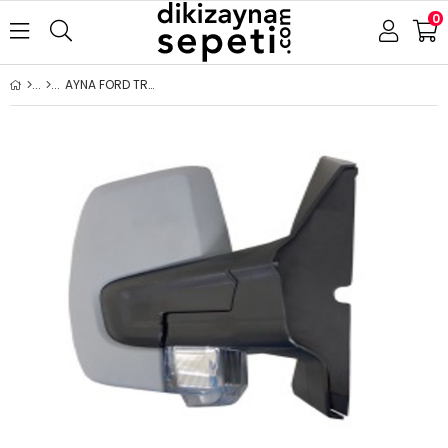
0
AYNA FORD TRANSİT CUSTOM 2018- ELEKTRİKLİ ISITMALI ASTARLI SİNYALLİ SAĞ