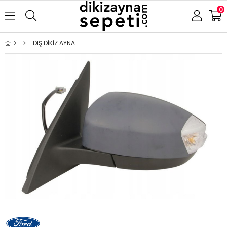
0
DIŞ DİKİZ AYNA FORD S-MAX 2006- ELEKTRİKLİ ISITMALI ASTARLI SİNYALLİ AYDINLATMALI KÖR NOKTALI SOL