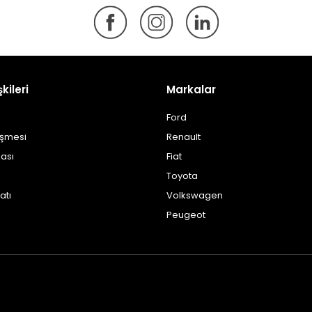
şkileri
Markalar
Ford
eşmesi
Renault
kası
Fiat
Toyota
atı
Volkswagen
Peugeot