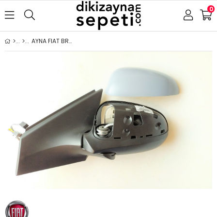
0
AYNA FIAT BRAVO 2007- ELEKTRİKLİ KATLANIR ISITMALI ASTARLI MAVİ CAM SOL