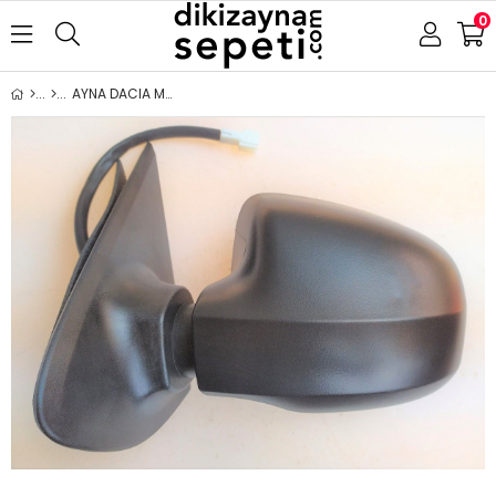
0
AYNA DACIA MCV-SANDERO 2012- ELEKTRİKLİ SOL ( ÜÇGEN AYAK )