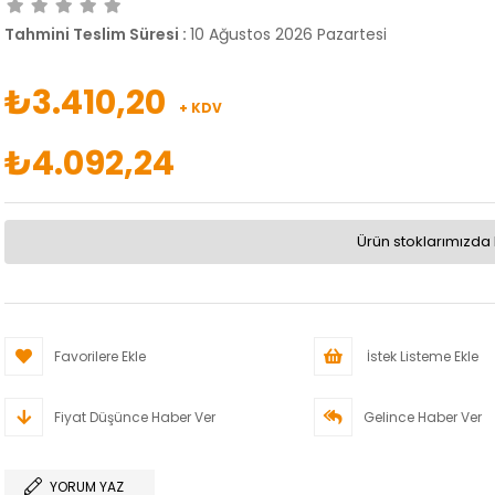
Tahmini Teslim Süresi
:
10 Ağustos 2026 Pazartesi
₺3.410,20
+ KDV
₺4.092,24
Ürün stoklarımızda 
Favorilere Ekle
İstek Listeme Ekle
Fiyat Düşünce Haber Ver
Gelince Haber Ver
YORUM YAZ