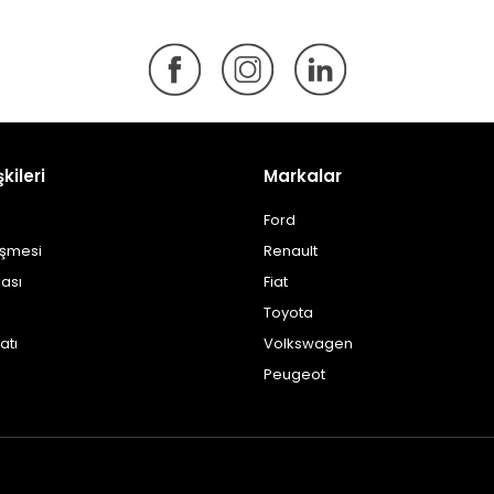
şkileri
Markalar
Ford
eşmesi
Renault
kası
Fiat
Toyota
atı
Volkswagen
Peugeot