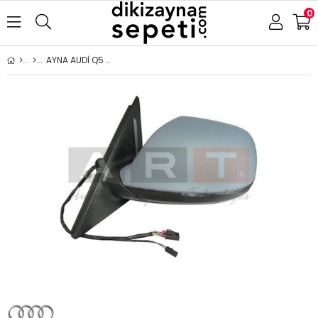
0
AYNA AUDİ Q5 2009-2016 ELEKTRİKLİ ISITMALI ASTARLI SİNYALLİ ASFERİK SOL