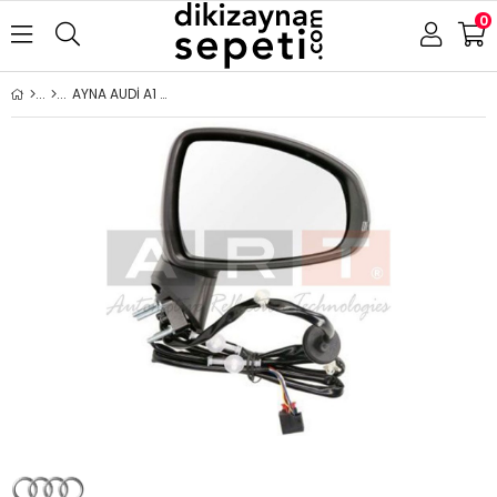
0
AYNA AUDİ A1 2010- ELEKTRİKLİ ISITMALI ASTARLI SİNYALLİ SAĞ