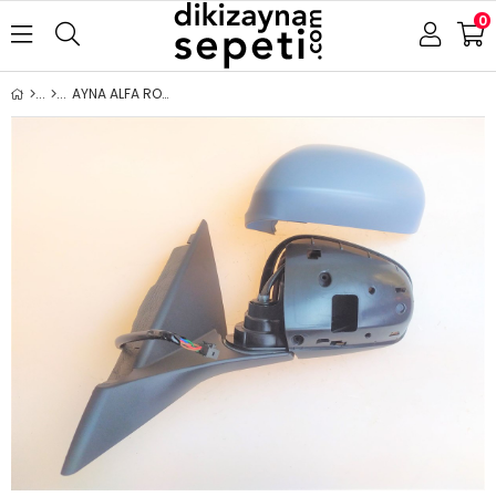
0
AYNA ALFA ROMEO GIULIETTA 2010- ELEKTRİKLİ ISITMALI ASTARLI MAVİ CAM ASFERİK SOL