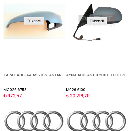
Tükendi
Tükendi
KAPAK AUDİ A4 A5 2015-ASTARLI BLİS SAĞ
AYNA AUDİ A5 HB 2010- ELEKTRİKLİ ISITMALI ASTARLI SİNYALLİ ASFERİK SOL
MC026.6753
M026.6100
₺972,57
₺20.216,70