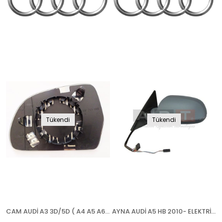
Tükendi
Tükendi
CAM AUDİ A3 3D/5D ( A4 A5 A6 A8 2007-2010)(Q3 2011-) 2008-2010 ISITMALI SAĞ
AYNA AUDİ A5 HB 2010- ELEKTRİKLİ KATLANIR ISITMALI ASTARLI SİNYALLİ ASFERİK SOL