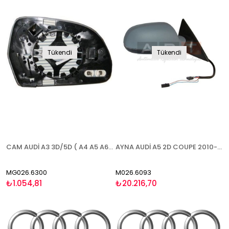
Tükendi
Tükendi
CAM AUDİ A3 3D/5D ( A4 A5 A6 A8 2007-2010)(Q3 2011-) 2008-2010 ISITMALI ASFERİK SOL
AYNA AUDİ A5 2D COUPE 2010- ELEKTRİKLİ ISITMALI ASTARLI SİNYALLİ SAĞ
MG026.6300
M026.6093
₺1.054,81
₺20.216,70