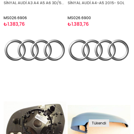
SİNYAL AUDİ A3 A4 A5 A6 3D/5D (Q3 2011-) 2008-2010 ŞERİT ASİSTANI (BLİS )SOL
SİNYAL AUDİ A4-A5 2015- SOL
MS026.6906
MS026.6900
₺1.383,76
₺1.383,76
Tükendi