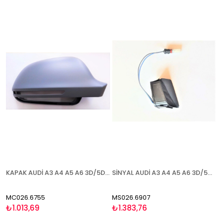
KAPAK AUDİ A3 A4 A5 A6 3D/5D (Q3 2011-) 2008-2010 ASTARLI SAĞ
SİNYAL AUDİ A3 A4 A5 A6 3D/5D (Q3 2011-) 2008-2010 ŞERİT ASİSTANI (BLİS )SAĞ
MC026.6755
MS026.6907
₺1.013,69
₺1.383,76