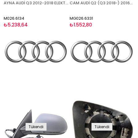
AYNA AUDİ Q3 2012-2018 ELEKTRİKLİ KATLANIR ISITMALI ASTARLI SİNYALLİ ASFERİK SOL
CAM AUDİ Q2 (Q3 2018-) 2016- ISITMALI ASFERİK SAĞ
M026.6134
MG026.6331
₺5.238,64
₺1.552,80
Tükendi
Tükendi