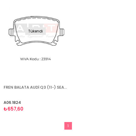
Tükendi
FREN BALATA AUDİ Q3 (11-) SEAT ALHAMBRA (10-) SKODA SUPERB (09-15) VW PASSAT CC (11-16) GOLF V-VI (03-08)(08-13) PASSAT (05-10)(10-14)(14-) SHARAN (10-) TİGUAN (07-18) SCİROCCO (08-) PHAETON (10-) TOURAN (10-) - ARKA
A06.1824
₺657,60
1