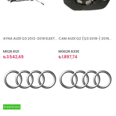
AYNA AUDİ Q3 2012-2018 ELEKTRİKLİ ISITMALI ASTARLI SİNYALLİ SAĞ
CAM AUDİ Q2 (Q3 2018-) 2016- ISITMALI ASFERİK SOL
M026.6121
MG026.6330
₺3.542,49
₺1.897,74
Fırsat Ürünü