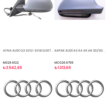
AYNA AUDİ Q3 2012-2018 ELEKTRİKLİ ISITMALI ASTARLI SİNYALLİ SOL
KAPAK AUDİ A3 A4 A5 A6 3D/5D (Q3 2011-) 2008-2010 ASTARLI SAĞ
M026.6122
MC026.6755
₺3.542,49
₺1.013,69