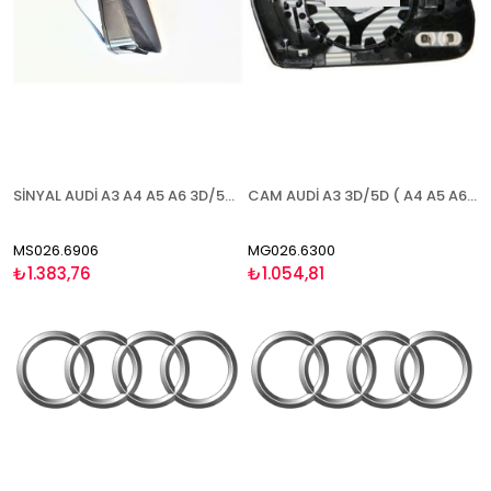
SİNYAL AUDİ A3 A4 A5 A6 3D/5D (Q3 2011-) 2008-2010 ŞERİT ASİSTANI (BLİS )SOL
CAM AUDİ A3 3D/5D ( A4 A5 A6 A8 2007-2010)(Q3 2011-) 2008-2010 ISITMALI ASFERİK SOL
MS026.6906
MG026.6300
₺1.383,76
₺1.054,81