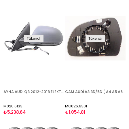
Tükendi
Tükendi
AYNA AUDİ Q3 2012-2018 ELEKTRİKLİ KATLANIR ISITMALI ASTARLI SİNYALLİ HAFIZALI SAĞ
CAM AUDİ A3 3D/5D ( A4 A5 A6 A8 2007-2010)(Q3 2011-) 2008-2010 ISITMALI SAĞ
M026.6133
MG026.6301
₺5.238,64
₺1.054,81