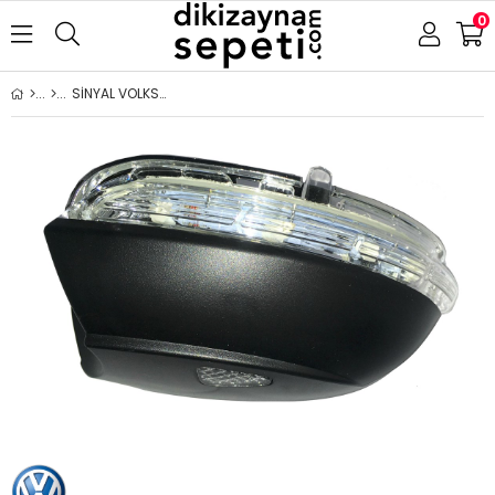
0
SİNYAL VOLKSWAGEN PASSAT-JETTA-( EOS 09-) (PASSAT CC SCİROCCO 08-) (BEETLE 12-)(PASSAT CC 12-) 2010-2015 ALT SİNYALLİ SOL