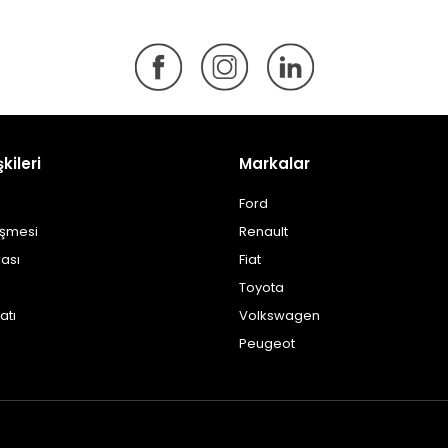
şkileri
Markalar
Ford
eşmesi
Renault
kası
Fiat
Toyota
atı
Volkswagen
Peugeot