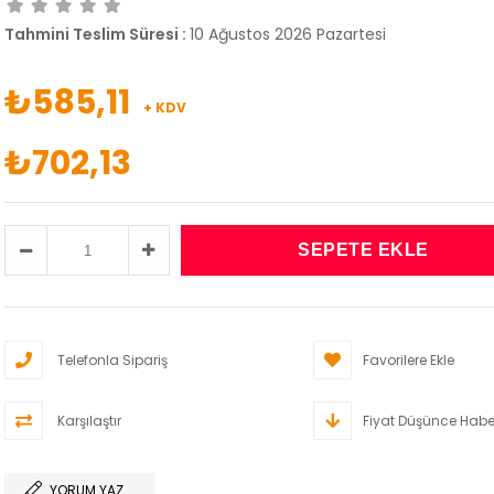
Tahmini Teslim Süresi
:
10 Ağustos 2026 Pazartesi
₺585,11
+ KDV
₺702,13
Telefonla Sipariş
Favorilere Ekle
Karşılaştır
Fiyat Düşünce Habe
YORUM YAZ