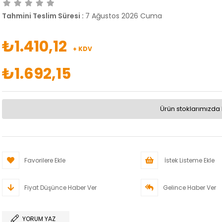
Tahmini Teslim Süresi
:
7 Ağustos 2026 Cuma
₺1.410,12
+ KDV
₺1.692,15
Ürün stoklarımızda 
Favorilere Ekle
İstek Listeme Ekle
Fiyat Düşünce Haber Ver
Gelince Haber Ver
YORUM YAZ