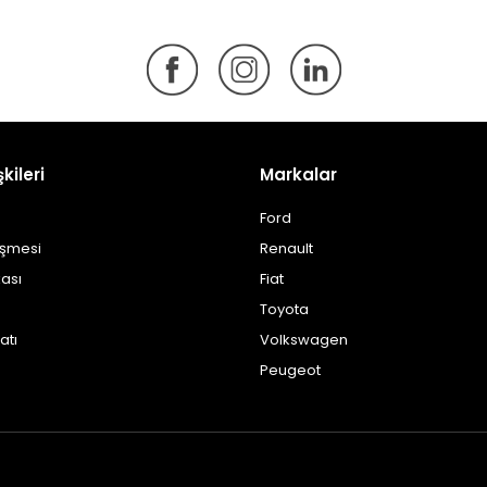
şkileri
Markalar
Ford
eşmesi
Renault
kası
Fiat
Toyota
atı
Volkswagen
Peugeot