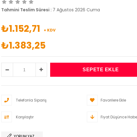
Tahmini Teslim Süresi
:
7 Ağustos 2026 Cuma
₺1.152,71
+ KDV
₺1.383,25
Telefonla Sipariş
Favorilere Ekle
Karşılaştır
Fiyat Düşünce Habe
YORUM YAZ