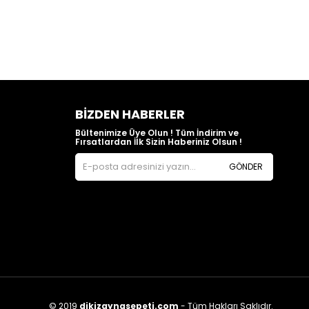
BIZDEN HABERLER
Bültenimize Üye Olun ! Tüm İndirim ve
Fırsatlardan İlk Sizin Haberiniz Olsun !
GÖNDER
© 2019
dikizaynasepeti.com
- Tüm Hakları Saklıdır.