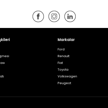
şkileri
Markalar
Ford
eşmesi
Renault
kası
Fiat
Toyota
atı
Volkswagen
Peugeot