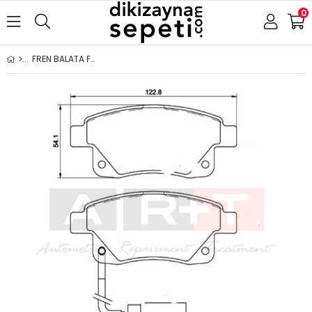
0
FREN BALATA FORD TRANSİT V347 (06-) TRANSİT V348 - ÇİFT İKAZ KABLOLU ARKA